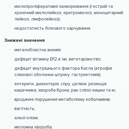
мієлопроліферативні захворювання (гострий та
хронічний мієлолейкоз, еритромієлоз, моноцитарний
лейкоз, лімфолейкоз);
недостатність білкового харчування.
Знижені значення
мегалобластна анемія;
дефіцит вітаміну В12 в їжі, вегетаріанство;
дефіцит внутрішнього фактора Касла (атрофія
слизової оболонки шлунку, гастректомія);
ентерити, дизентерія, спру, целікія, резекція
кишечника, хвороба Крона, рак сліпої кишки та ін;
вроджені порушення метаболізму кобаламінів;
вагітність;
алкоголізм;
мієломна хвороба;