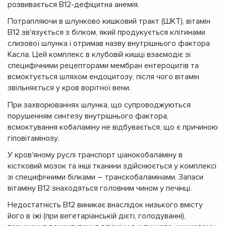
розвивається В12-дефіцитна анемія.
Потрапляючи в шлунково кишковий тракт (ШКТ), вітамін
В12 зв'язується з білком, який продукується клітинами
слизової шлунка і отримав назву внутрішнього фактора
Касла. Цей комплекс в клубовій кишці взаємодіє зі
специфічними рецепторами мембран ентероцитів та
всмоктується шляхом ендоцитозу, після чого вітамін
звільняється у кров ворітної вени.
При захворюваннях шлунка, що супроводжуються
порушенням синтезу внутрішнього фактора,
всмоктування кобаламіну не відбувається, що є причиною
гіповітамінозу.
У кров'яному руслі транспорт ціанокобаламіну в
кістковий мозок та інші тканини здійснюється у комплексі
зі специфічними білками – транскобаламінами. Запаси
вітаміну В12 знаходяться головним чином у печінці.
Недостатність В12 виникає внаслідок низького вмісту
його в їжі (при вегетаріанській дієті, голодуванні),