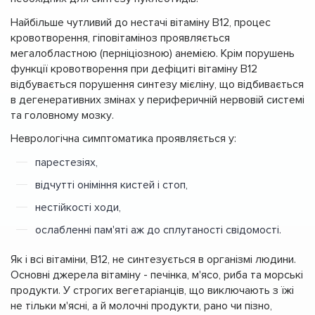
Найбільше чутливий до нестачі вітаміну В12, процес
кровотворення, гіповітаміноз проявляється
мегалобластною (перніціозною) анемією. Крім порушень
функції кровотворення при дефіциті вітаміну В12
відбувається порушення синтезу мієліну, що відбивається
в дегенеративних змінах у периферичній нервовій системі
та головному мозку.
Неврологічна симптоматика проявляється у:
парестезіях,
відчутті оніміння кистей і стоп,
нестійкості ходи,
ослабленні пам'яті аж до сплутаності свідомості.
Як і всі вітаміни, В12, не синтезується в організмі людини.
Основні джерела вітаміну - печінка, м'ясо, риба та морські
продукти. У строгих вегетаріанців, що виключають з їжі
не тільки м'ясні, а й молочні продукти, рано чи пізно,