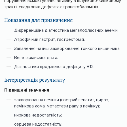
порушення всмоктування вітаміну в шлунково-кишковому
тракті, спадкових дефектах транскобаламінів.
Показання для призначення
Диференційна діагностика мегалобластних анемій.
Атрофічний гастрит, гастректомія.
Запалення чи інші захворювання тонкого кишечника.
Вегетаріанська дієта.
Діагностики вродженого дефіциту В12.
Інтерпретація результату
Підвищені значення
захворювання печінки (гострий гепатит, цироз,
печінкова кома, метастази раку в печінку);
ниркова недостатність;
серцева недостатність;