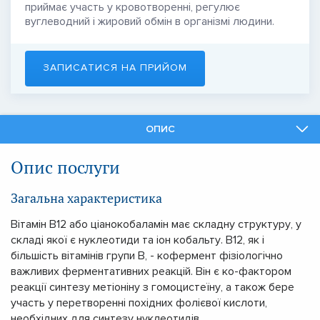
приймає участь у кровотворенні, регулює
вуглеводний і жировий обмін в організмі людини.
ЗАПИСАТИСЯ НА ПРИЙОМ
ОПИС
ФАХІВЦІ
Опис послуги
ПОДІБНІ ПОСЛУГИ
Загальна характеристика
Вітамін В12 або ціанокобаламін має складну структуру, у
складі якої є нуклеотиди та іон кобальту. В12, як і
більшість вітамінів групи В, - кофермент фізіологічно
важливих ферментативних реакцій. Він є ко-фактором
реакції синтезу метіоніну з гомоцистеїну, а також бере
участь у перетворенні похідних фолієвої кислоти,
необхідних для синтезу нуклеотидів.