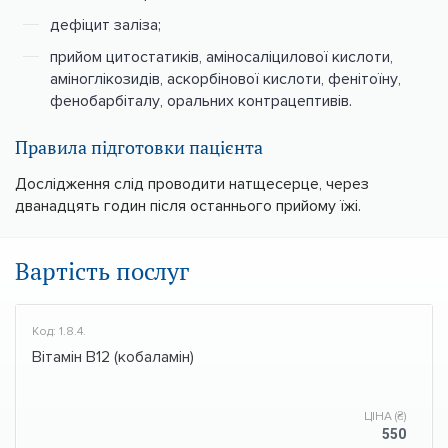
дефіцит заліза;
прийом цитостатиків, аміносаліцилової кислоти,
аміноглікозидів, аскорбінової кислоти, фенітоїну,
фенобарбіталу, оральних контрацептивів.
Правила підготовки пацієнта
Дослідження слід проводити натщесерце, через
дванадцять годин після останнього прийому їжі.
Вартість послуг
Код: 1.8.4.
Вітамін В12 (кобаламін)
ЦІНА (₴)
550