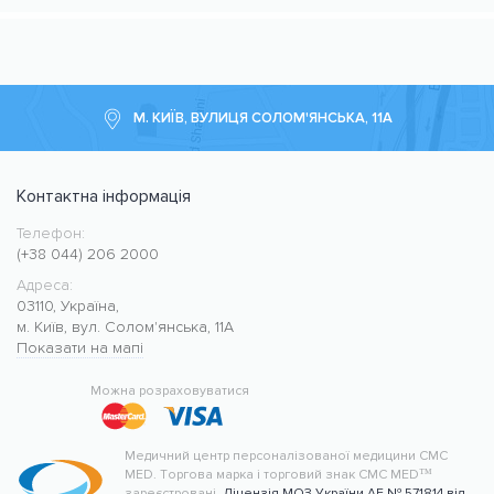
М. КИЇВ, ВУЛИЦЯ СОЛОМ'ЯНСЬКА, 11А
Контактна інформація
Телефон:
Медичний центр CMC MED
https://cmcmed.clinic
(+38 044) 206 2000
Адреса:
03110
,
Україна
,
м. Київ
,
вул. Солом'янська, 11А
Показати на мапі
50.427400
30.476634
Можна розраховуватися
Медичний центр персоналізованої медицини CMC
MED.
Торгова марка і торговий знак CMC MED™
зареєстровані.
Ліцензія МОЗ України АЕ № 571814 від