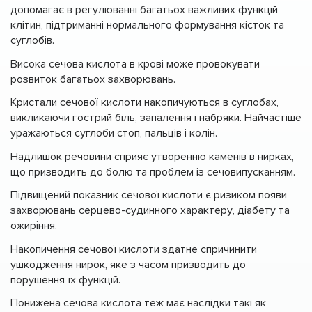
допомагає в регулюванні багатьох важливих функцій
клітин, підтриманні нормального формування кісток та
суглобів.
Висока сечова кислота в крові може провокувати
розвиток багатьох захворювань.
Кристали сечової кислоти накопичуються в суглобах,
викликаючи гострий біль, запалення і набряки. Найчастіше
уражаються суглоби стоп, пальців і колін.
Надлишок речовини сприяє утворенню каменів в нирках,
що призводить до болю та проблем із сечовипусканням.
Підвищений показник сечової кислоти є ризиком появи
захворювань серцево-судинного характеру, діабету та
ожиріння.
Накопичення сечової кислоти здатне спричинити
ушкодження нирок, яке з часом призводить до
порушення їх функцій.
Понижена сечова кислота теж має наслідки такі як