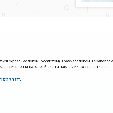
ється офтальмологом (окулістом), травматологом, терапевтом
удин, виявлення патологій ока та прилеглих до нього тканин.
оказань