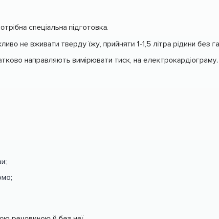
отрібна спеціальна підготовка.
иво не вживати тверду їжу, прийняти 1-1,5 літра рідини без га
датково направляють вимірювати тиск, на електрокардіограму
и;
омо;
ою речовиною й без неї.