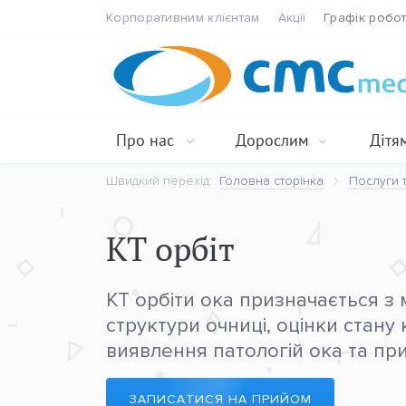
Корпоративним клієнтам
Акції
Графік робо
Про нас
Дорослим
Дітя
Швидкий перехід:
Головна сторінка
Послуги т
КТ орбіт
КТ орбіти ока призначається з
структури очниці, оцінки стану
виявлення патологій ока та пр
ЗАПИСАТИСЯ НА ПРИЙОМ