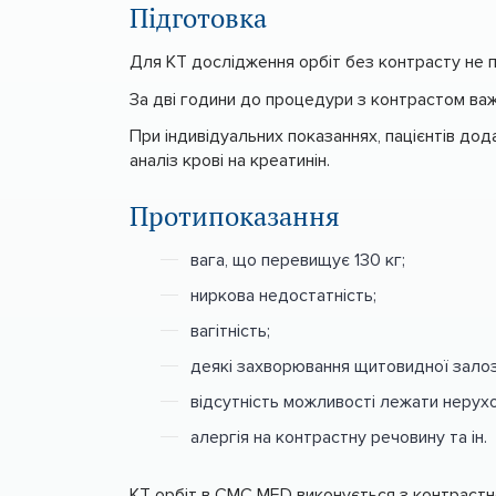
Підготовка
Для КТ дослідження орбіт без контрасту не п
За дві години до процедури з контрастом важл
При індивідуальних показаннях, пацієнтів до
аналіз крові на креатинін.
Протипоказання
вага, що перевищує 130 кг;
ниркова недостатність;
вагітність;
деякі захворювання щитовидної залоз
відсутність можливості лежати нерух
алергія на контрастну речовину та ін.
КТ орбіт в CMC MED виконується з контрастн