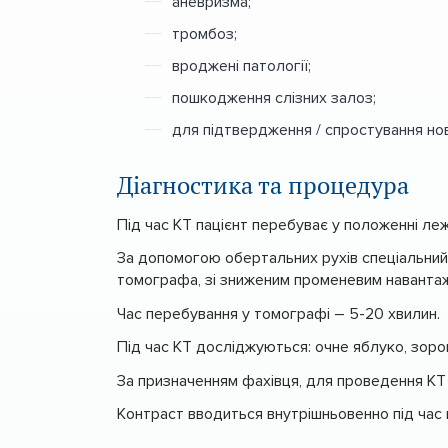
аневризма;
тромбоз;
вроджені патології;
пошкодження слізних залоз;
для підтвердження / спростування нов
Діагностика та процедура
Під час КТ пацієнт перебуває у положенні ле
За допомогою обертальних рухів спеціальний 
томографа, зі зниженим променевим наванта
Час перебування у томографі – 5-20 хвилин.
Під час КТ досліджуються: очне яблуко, зорови
За призначенням фахівця, для проведення КТ
Контраст вводиться внутрішньовенно під час