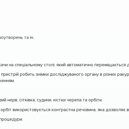
оутворень та ін.
жачи на спеціальному столі, який автоматично переміщається д
пристрій робить знімки досліджуваного органу в різних раку
женням.
й нерв, сітківка, судини, кістки черепа та орбіти.
 орбіт використовується контрастна речовина, яка дозволяє 
 процедури.