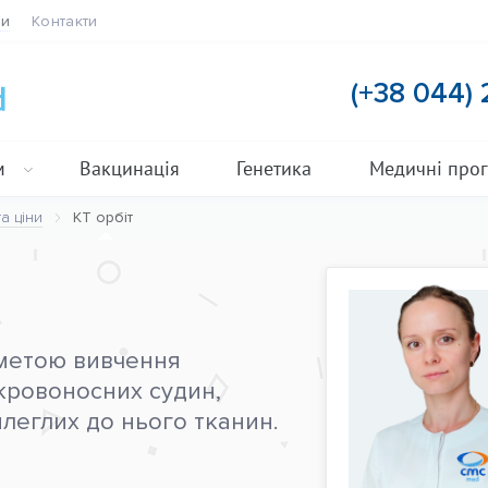
ти
Контакти
(+38 044)
м
Вакцинація
Генетика
Медичні про
а ціни
КТ орбіт
 метою вивчення
 кровоносних судин,
илеглих до нього тканин.