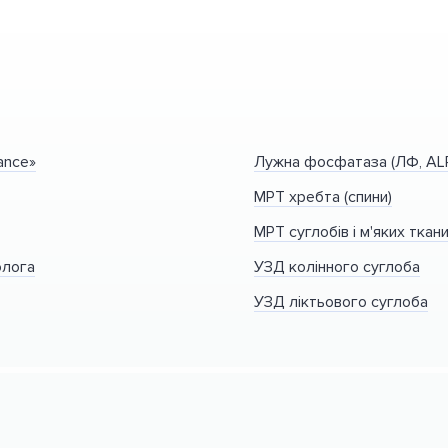
ance»
Лужна фосфатаза (ЛФ, AL
МРТ хребта (спини)
МРТ суглобів і м'яких ткан
олога
УЗД колінного суглоба
УЗД ліктьового суглоба