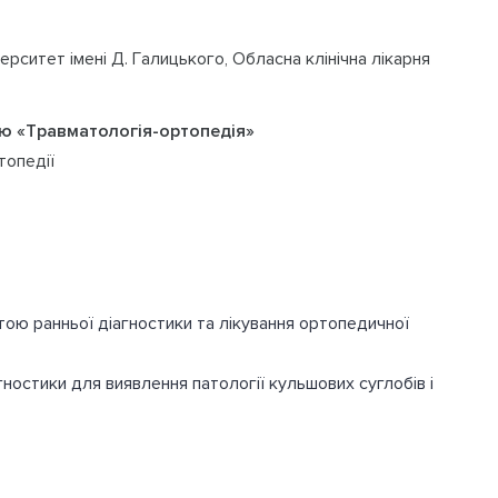
ерситет імені Д. Галицького, Обласна клінічна лікарня
тю «Травматологія-ортопедія»
топедії
тою ранньої діагностики та лікування ортопедичної
ностики для виявлення патології кульшових суглобів і