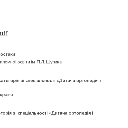
ції
ностики
ломної освіти ім. П.Л. Шупика
атегорія зі спеціальності «Дитяча ортопедія і
країни
орія зі спеціальності «Дитяча ортопедія і