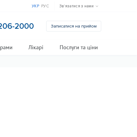
УКР
РУС
Зв'язатися з нами
 206-2000
Записатися на прийом
грами
Лікарі
Послуги та ціни