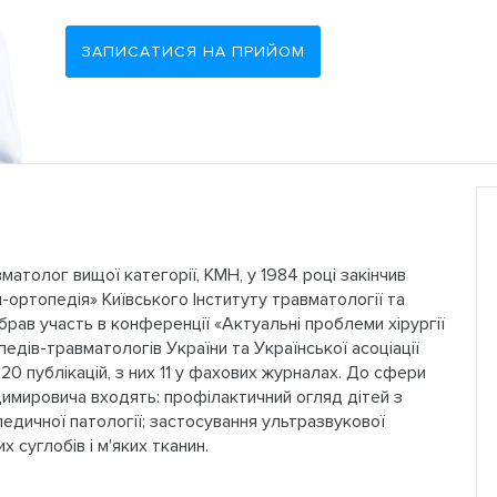
ЗАПИСАТИСЯ НА ПРИЙОМ
толог вищої категорії, КМН, у 1984 році закінчив
-ортопедія» Київського Інституту травматології та
брав участь в конференції «Актуальні проблеми хірургії
педів-травматологів України та Української асоціації
 20 публікацій, з них 11 у фахових журналах. До сфери
димировича входять: профілактичний огляд дітей з
педичної патології; застосування ультразвукової
 суглобів і м'яких тканин.