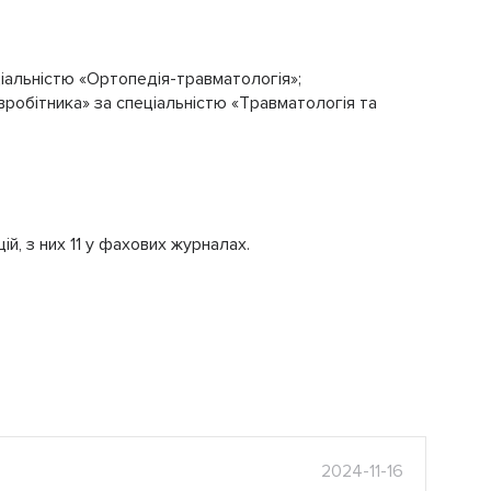
ціальністю «Ортопедія-травматологія»;
івробітника» за спеціальністю «Травматологія та
цій, з них 11 у фахових журналах.
2024-11-16