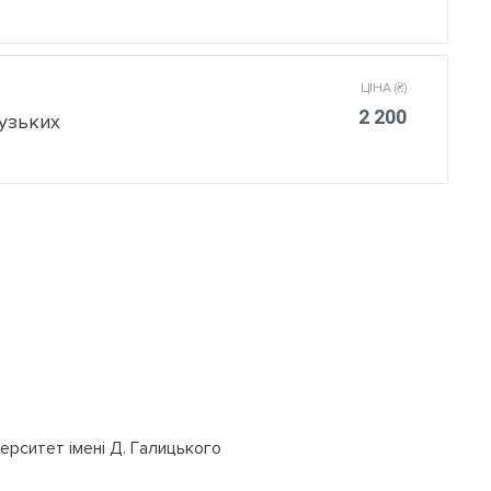
ЦІНА (₴)
2 200
вузьких
ерситет імені Д. Галицького