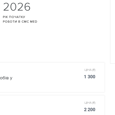
2026
лодимирович
РІК ПОЧАТКУ
РОБОТИ В CMC MED
ЦІНА (₴)
1 300
обів у
ЦІНА (₴)
2 200