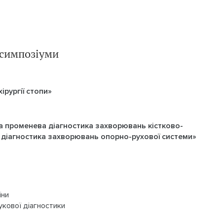
, симпозіуми
рургії стопи»
 променева діагностика захворювань кістково-
а діагностика захворювань опорно-рухової системи»
їни
укової діагностики