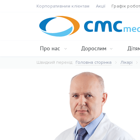
Корпоративним клієнтам
Акції
Графік робо
Про нас
Дорослим
Дітя
Швидкий перехід:
Головна сторінка
Лікарі
Дитячий ортопед-травматолог Лучко Роман