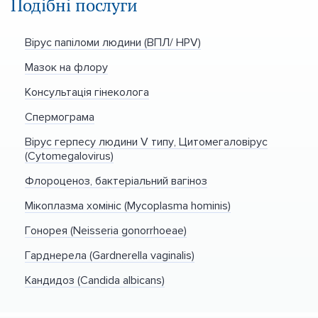
Подібні послуги
Вірус папіломи людини (ВПЛ/ HPV)
Мазок на флору
Консультація гінеколога
Спермограма
Вірус герпесу людини V типу, Цитомегаловірус
(Cytomegalovirus)
Флороценоз, бактеріальний вагіноз
Мікоплазма хомініс (Mycoplasma hominis)
Гонорея (Neisseria gonorrhoeae)
Гарднерела (Gardnerella vaginalis)
Кандидоз (Candida albicans)