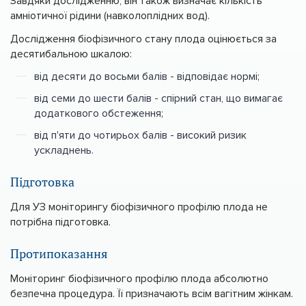
Завдяки дослідженню, він також визначає кількість
амніотичної рідини (навколоплідних вод).
Дослідження біофізичного стану плода оцінюється за
десятибальною шкалою:
від десяти до восьми балів - відповідає нормі;
від семи до шести балів - спірний стан, що вимагає
додаткового обстеження;
від п'яти до чотирьох балів - високий ризик
ускладнень.
Підготовка
Для УЗ моніторингу біофізичного профілю плода не
потрібна підготовка.
Протипоказання
Моніторинг біофізичного профілю плода абсолютно
безпечна процедура. Її призначають всім вагітним жінкам.