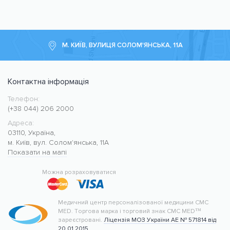
М. КИЇВ, ВУЛИЦЯ СОЛОМ'ЯНСЬКА, 11А
Контактна інформація
Телефон:
Медичний центр CMC MED
https://cmcmed.clinic
(+38 044) 206 2000
Адреса:
03110
,
Україна
,
м. Київ
,
вул. Солом'янська, 11А
Показати на мапі
50.427400
30.476634
Можна розраховуватися
Медичний центр персоналізованої медицини CMC
MED.
Торгова марка і торговий знак CMC MED™
зареєстровані.
Ліцензія МОЗ України АЕ № 571814 від
20.01.2015