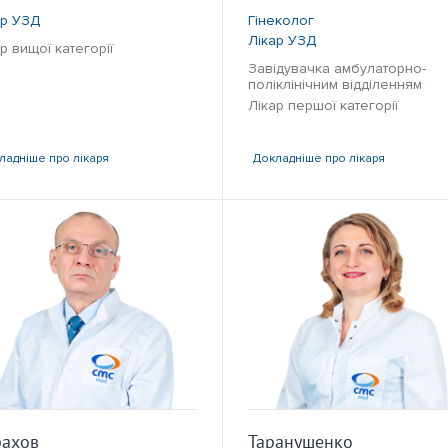
ар УЗД
Гінеколог
Лікар УЗД
р вищої категорії
Завідувачка амбулаторно-
поліклінічним відділенням
Лікар першої категорії
ладніше
про лікаря
Докладніше
про лікаря
рахов
Таранушенко