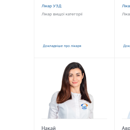
Лікар УЗД
Лік
Лікар вищої категорії
Ліка
Докладніше
про лікаря
Док
Накай
Ав