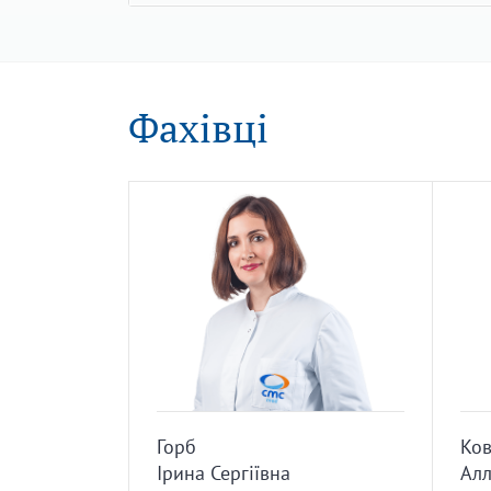
Фахівці
Горб
Ков
Ірина Сергіївна
Алл