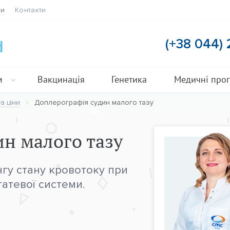
ти
Контакти
(+38 044)
м
Вакцинація
Генетика
Медичні про
а ціни
Доплерографія судин малого тазу
н малого тазу
гу стану кровотоку при
атевої системи.