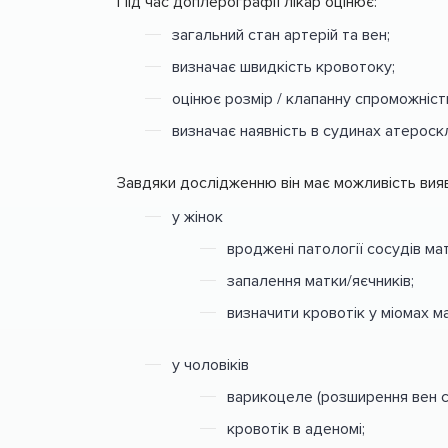
Під час доплерографії лікар оцінює:
загальний стан артерій та вен;
визначає швидкість кровотоку;
оцінює розмір / клапанну спроможніст
визначає наявність в судинах атероск
Завдяки дослідженню він має можливість вия
у жінок
вроджені патології сосудів мат
запалення матки/яєчників;
визначити кровотік у міомах ма
у чоловіків
варикоцеле (розширення вен сі
кровотік в аденомі;