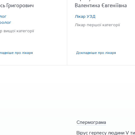
сь Григорович
Валентина Євгеніївна
лог
Лікар УЗД
ролог
Лікар першої категорії
р вищої категорії
ладніше
про лікаря
Докладніше
про лікаря
Спермограма
Вірус герпесу людини V ти