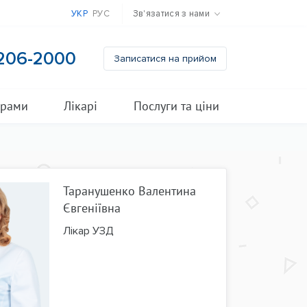
УКР
РУС
Зв'язатися з нами
 206-2000
Записатися на прийом
грами
Лікарі
Послуги та ціни
Таранушенко Валентина
Євгеніївна
Лікар УЗД