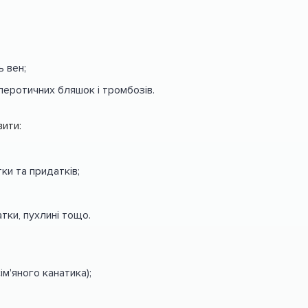
ь вен;
леротичних бляшок і тромбозів.
вити:
ки та придатків;
тки, пухлині тощо.
м'яного канатика);