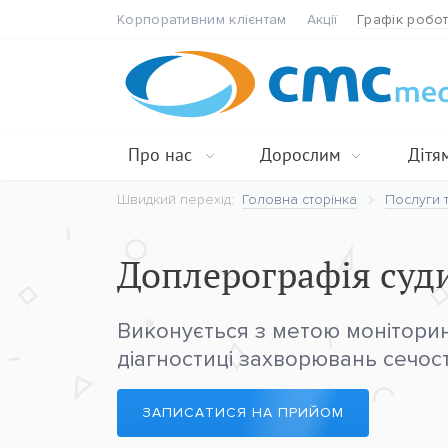
Корпоративним клієнтам
Акції
Графік робо
Про нас
Дорослим
Дітя
Швидкий перехід:
Головна сторінка
Послуги т
Доплерографія суди
Виконується з метою моніторин
діагностиці захворювань сечост
ЗАПИСАТИСЯ НА ПРИЙОМ