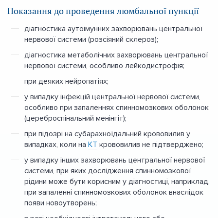
Показання до проведення люмбальної пункції
діагностика аутоімунних захворювань центральної
нервової системи (розсіяний склероз);
діагностика метаболічних захворювань центральної
нервової системи, особливо лейкодистрофія;
при деяких нейропатіях;
у випадку інфекцій центральної нервової системи,
особливо при запаленнях спинномозкових оболонок
(цереброспінальний менінгіт);
при підозрі на субарахноїдальний крововилив у
випадках, коли на
КТ
крововилив не підтверджено;
у випадку інших захворювань центральної нервової
системи, при яких дослідження спинномозкової
рідини може бути корисним у діагностиці, наприклад,
при запаленні спинномозкових оболонок внаслідок
появи новоутворень;