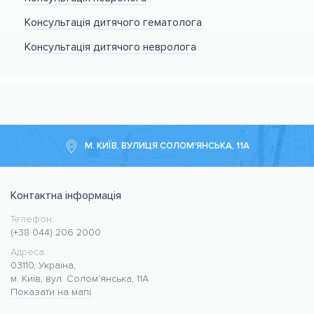
Консультація дитячого гематолога
Консультація дитячого невролога
М. КИЇВ, ВУЛИЦЯ СОЛОМ'ЯНСЬКА, 11А
Контактна інформація
Телефон:
Медичний центр CMC MED
https://cmcmed.clinic
(+38 044) 206 2000
Адреса:
03110
,
Україна
,
м. Київ
,
вул. Солом'янська, 11А
Показати на мапі
50.427400
30.476634