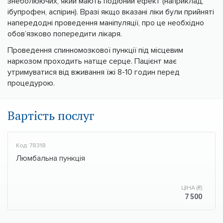
знеболюючих, який мають подібний ефект (наприклад,
ібупрофен, аспірин). Вразі якщо вказані ліки були прийняті
напередодні проведення маніпуляції, про це необхідно
обов’язково попередити лікаря.
Проведення спинномозкової пункції під місцевим
наркозом проходить натще серце. Пацієнт має
утримуватися від вживання їжі 8-10 годин перед
процедурою.
Вартість послуг
Код: 78318
Люмбальна пункція
ЦІНА (₴)
7 500