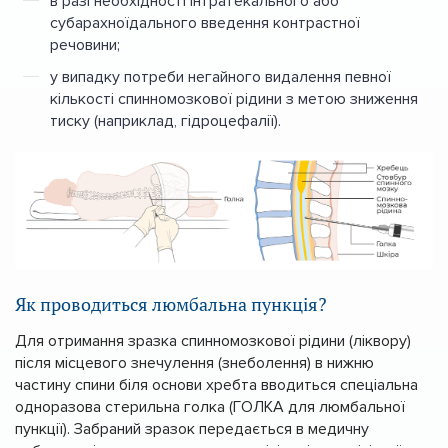
в разі необхідності інтратекального або
субарахноїдального введення контрастної
речовини;
у випадку потреби негайного видалення певної
кількості спинномозкової рідини з метою зниження
тиску (наприклад, гідроцефалії).
Як проводиться люмбальна пункція?
Для отримання зразка спинномозкової рідини (ліквору)
після місцевого знечулення (знеболення) в нижню
частину спини біля основи хребта вводиться спеціальна
одноразова стерильна голка (ГОЛКА для люмбальної
пункції). Забраний зразок передається в медичну