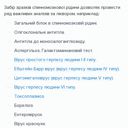
Забір зразків спинномозкової рідини дозволяє провести
ряд важливих аналізів за ліквором, наприклад:
Загальний білок в спинномозковій рідині.
Олігоклональні антитіла.
Антитіла до моносіалогангліозиду.
Аспергільоз, Галактоманнановий тест.
Вірус простого герпесу людини I-II типу
.
Ебштейн-Барр вірус (вірус герпесу людини IV типу)
.
Цитомегаловірус (вірус герпесу людини V типу)
.
Вірус герпесу людини VІ типу
.
Токсоплазмоз
.
Бореліоз.
Ентеровіруси.
Вірус краснухи.