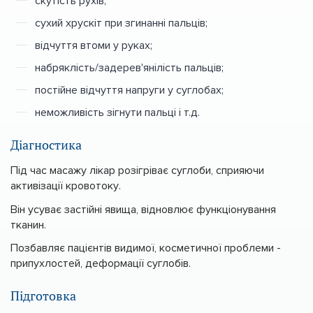
скутість рухів;
сухий хрускіт при згинанні пальців;
відчуття втоми у руках;
набряклість/задерев'янілість пальців;
постійне відчуття напруги у суглобах;
неможливість зігнути пальці і т.д.
Діагностика
Під час масажу лікар розігріває суглоби, сприяючи
активізації кровотоку.
Він усуває застійні явища, відновлює функціонування
тканин.
Позбавляє пацієнтів видимої, косметичної проблеми -
припухлостей, деформації суглобів.
Підготовка