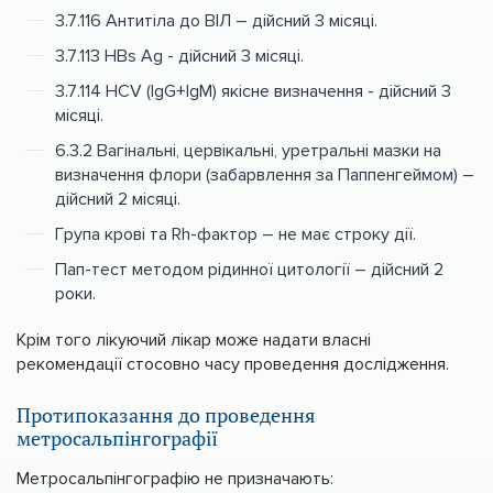
3.7.116 Антитіла до ВІЛ – дійсний 3 місяці.
3.7.113 HBs Ag - дійсний 3 місяці.
3.7.114 HCV (IgG+IgM) якісне визначення - дійсний 3
місяці.
6.3.2 Вагінальні, цервікальні, уретральні мазки на
визначення флори (забарвлення за Паппенгеймом) –
дійсний 2 місяці.
Група крові та Rh-фактор – не має строку дії.
Пап-тест методом рідинної цитології – дійсний 2
роки.
Крім того лікуючий лікар може надати власні
рекомендації стосовно часу проведення дослідження.
Протипоказання до проведення
метросальпінгографії
Метросальпінгографію не призначають: