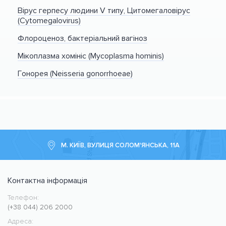
Вірус герпесу людини V типу, Цитомегаловірус
(Cytomegalovirus)
Флороценоз, бактеріальний вагіноз
Мікоплазма хомініс (Mycoplasma hominis)
Гонорея (Neisseria gonorrhoeae)
М. КИЇВ, ВУЛИЦЯ СОЛОМ'ЯНСЬКА, 11А
Контактна інформація
Телефон:
Медичний центр CMC MED
https://cmcmed.clinic
(+38 044) 206 2000
Адреса: