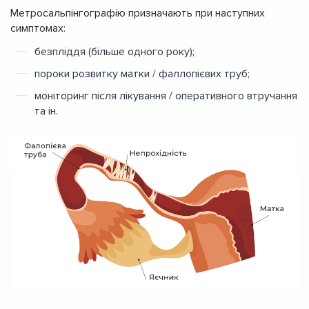
Метросальпінгографію призначають при наступних
симптомах:
безпліддя (більше одного року);
пороки розвитку матки / фаллопієвих труб;
моніторинг після лікування / оперативного втручання
та ін.