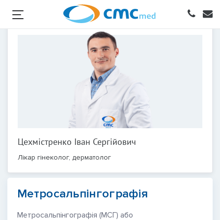
Цехмістренко Іван Сергійович
Лікар гінеколог, дерматолог
Метросальпінгографія
Метросальпінгографія (МСГ) або