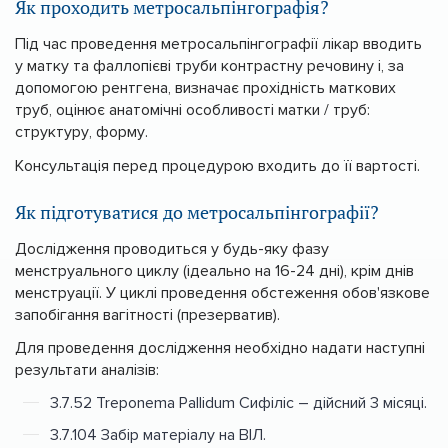
Як проходить метросальпінгографія?
Під час проведення метросальпінгографії лікар вводить
у матку та фаллопієві труби контрастну речовину і, за
допомогою рентгена, визначає прохідність маткових
труб, оцінює анатомічні особливості матки / труб:
структуру, форму.
Консультація перед процедурою входить до її вартості.
Як підготуватися до метросальпінгографії?
Дослідження проводиться у будь-яку фазу
менструального циклу (ідеально на 16-24 дні), крім днів
менструації. У циклі проведення обстеження обов'язкове
запобігання вагітності (презерватив).
Для проведення дослідження необхідно надати наступні
результати аналізів:
3.7.52 Treponema Pallidum Сифіліс – дійсний 3 місяці.
3.7.104 Забір матеріалу на ВІЛ.