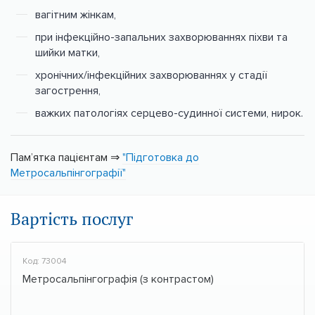
вагітним жінкам,
при інфекційно-запальних захворюваннях піхви та
шийки матки,
хронічних/інфекційних захворюваннях у стадії
загострення,
важких патологіях серцево-судинної системи, нирок.
Пам’ятка пацієнтам ⇒
"Підготовка до
Метросальпінгографії"
Вартість послуг
Код: 73004
Метросальпінгографія (з контрастом)