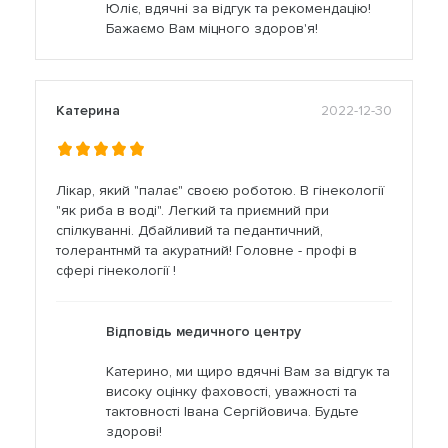
Юліє, вдячні за відгук та рекомендацію!
Бажаємо Вам міцного здоров'я!
Катерина
2022-12-30
Лікар, який "палає" своєю роботою. В гінекології
"як риба в воді". Легкий та приємний при
спілкуванні. Дбайливий та педантичний,
толерантнмй та акуратний! Головне - профі в
сфері гінекології !
Відповідь медичного центру
Катерино, ми щиро вдячні Вам за відгук та
високу оцінку фаховості, уважності та
тактовності Івана Сергійовича. Будьте
здорові!