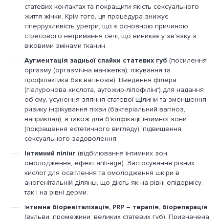
статевих контактах та покращити якість сексуального
життя жінки. Крім того, ця процедура знижує
гіперрухливість уретри, що є основною причиною
стресового нетримання сечі, що виникає у зв'язку з
віковими змінами тканин.
Аугментація задньої спайки статевих губ
(посилення
оргазму (оргазмічна манжетка), лікування та
профілактика бак.вагінозів). Введення філера
(гіалуронова кислота, аутожир-ліпофілінг) для надання
об'єму, усунення зяяння статевої щілини та зменшення
ризику інфікування піхви (бактеріальний вагіноз,
наприклад), а також для б'ютіфікації інтимної зони
(покращення естетичного вигляду), підвищення
сексуального задоволення.
Інтимний пілінг
(відбілювання інтимних зон,
омолодження, ефект anti-age). Застосування різних
кислот для освітлення та омолодження шкіри в
аногенітальній ділянці, що діють як на рівні епідермісу,
так і на рівні дерми.
І
нтимна біоревіталізація, PRP – терапія, біорепарація
(вульви, промежини, великих статевих губ). Призначена