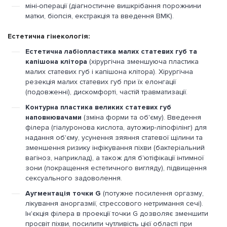
міні-операції (діагностичне вишкрібання порожнини
матки, біопсія, екстракція та введення ВМК).
Естетична гінекологія:
Естетична лабіопластика малих статевих губ та
капішона клітора
(хірургічна зменшуюча пластика
малих статевих губ і капішона клітора). Хірургічна
резекція малих статевих губ при їх елонгації
(подовженні), дискомфорті, частій травматизації.
Контурна пластика великих статевих губ
наповнювачами
(зміна форми та об'єму). Введення
філера (гіалуронова кислота, аутожир-ліпофілінг) для
надання об'єму, усунення зяяння статевої щілини та
зменшення ризику інфікування піхви (бактеріальний
вагіноз, наприклад), а також для б'ютіфікації інтимної
зони (покращення естетичного вигляду), підвищення
сексуального задоволення.
Аугментація точки G
(потужне посилення оргазму,
лікування аноргазмії, стрессового нетримання сечі).
Ін'єкція філера в проекції точки G дозволяє зменшити
просвіт піхви, посилити чутливість цієї області при