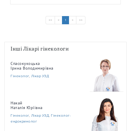
<<
<
1
>
>>
Інші Лікарі гінекологи
Спасокукоцька
Ірина Володимирівна
Гінеколог
,
Лікар УЗД
Накай
Наталія Юріївна
Гінеколог
,
Лікар УЗД
,
Гінеколог-
ендокринолог