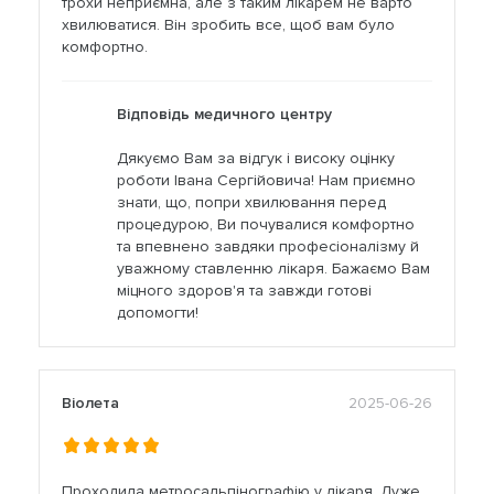
трохи неприємна, але з таким лікарем не варто
хвилюватися. Він зробить все, щоб вам було
комфортно.
Відповідь медичного центру
Дякуємо Вам за відгук і високу оцінку
роботи Івана Сергійовича! Нам приємно
знати, що, попри хвилювання перед
процедурою, Ви почувалися комфортно
та впевнено завдяки професіоналізму й
уважному ставленню лікаря. Бажаємо Вам
міцного здоров'я та завжди готові
допомогти!
Віолета
2025-06-26
Проходила метросальпінографію у лікаря. Дуже