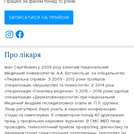
Працює за фахом понад 15 років
ЗАПИСАТИСЯ НА ПРИЙОМ
Про лікаря
Іван Сергійович у 2009 році закінчив Національний
Медичний Університет ім. А.А. Богомольця, за спеціальністю
«Лікувальна справа». З 2009 - 2012 роки пройшов
спеціалізацію «Акушерство та гінекологія». У 2014 році,
спеціалізацію «Генетика медична». З 2015 – 2016 роки здобув
спеціалізацію «Дерматовенерологія» при Національній
Медичній Академії післядипломної освіти ім. П.Л. Шупика.
Лікар регулярно бере участь в наукових конференціях,
з'їздах та симпозіумах. Є співавтором понад 40 друкованих
праць у профільних наукових журналах. В CMC MED лікар
проводить: гінекологічний прийом, профогляд, діагностику та
лікування різних гінекологічних захворювань, підготовку до