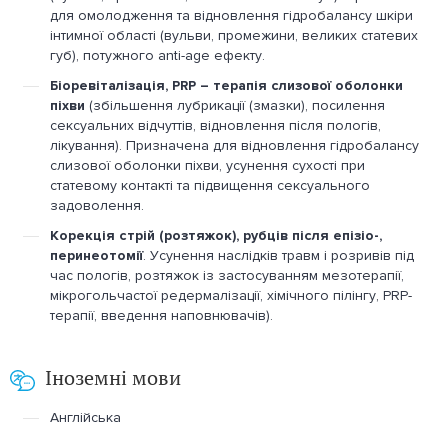
для омолодження та відновлення гідробалансу шкіри
інтимної області (вульви, промежини, великих статевих
губ), потужного anti-age ефекту.
Біоревіталізація, PRP – терапія слизової оболонки
піхви
(збільшення лубрикації (змазки), посилення
сексуальних відчуттів, відновлення після пологів,
лікування). Призначена для відновлення гідробалансу
слизової оболонки піхви, усунення сухості при
статевому контакті та підвищення сексуального
задоволення.
Корекція стрій (розтяжок), рубців після епізіо-,
перинеотомії
. Усунення наслідків травм і розривів під
час пологів, розтяжок із застосуванням мезотерапії,
мікрогольчастої редермалізації, хімічного пілінгу, PRP-
терапії, введення наповнювачів).
Іноземні мови
Англійська