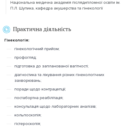
Національна медична академія післядипломної освіти ім.
П.Л. Шупика, кафедра акушерства та гінекології
Практична діяльність
Гінекологія:
гінекологічний прийом;
профогляд;
підготовка до запланованої вагітності;
діагностика та лікування різних гінекологічних
захворювань;
поради щодо контрацепції;
постабортна реабілітація;
консультація щодо лабораторних аналізів;
кольпоскопія;
гістероскопія;