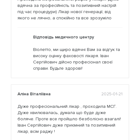
вдячна за професійність та позитивний настрій
під час процедури) Лікар нової генерації, від
якого не лячно, а спокійно та все зрозуміло
Відповідь медичного центру
Віолетто, ми щиро вдячні Вам за відгук та
високу оцінку фаховості лікаря. Іван
Сергійович дійсно професіонал своєї
справи. Будьте здорові!
Аліна Віталіївна
2025-01-21
Дуже професіональний лікар , проходила МСГ.
Дуже хвилювалась, думала що буде дуже
боляче. Проте все пройшло безболісно взагалі!
Іван Сергійович дуже приємний та позитивний
лікар, всім раджу !