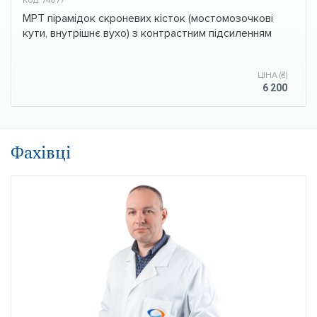
МРТ пірамідок скроневих кісток (мостомозочкові
кути, внутрішнє вухо) з контрастним підсиленням
ЦІНА (₴)
6 200
Фахівці