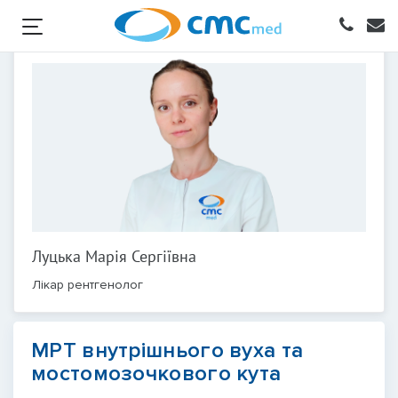
Луцька Марія Сергіївна
Лікар рентгенолог
МРТ внутрішнього вуха та
мостомозочкового кута