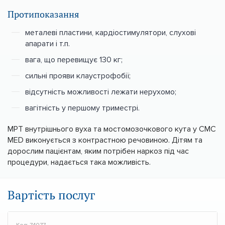
Протипоказання
металеві пластини, кардіостимулятори, слухові
апарати і т.п.
вага, що перевищує 130 кг;
сильні прояви клаустрофобії;
відсутність можливості лежати нерухомо;
вагітність у першому триместрі.
МРТ внутрішнього вуха та мостомозочкового кута у CMC
MED виконується з контрастною речовиною. Дітям та
дорослим пацієнтам, яким потрібен наркоз під час
процедури, надається така можливість.
Вартість послуг
Код: 74077