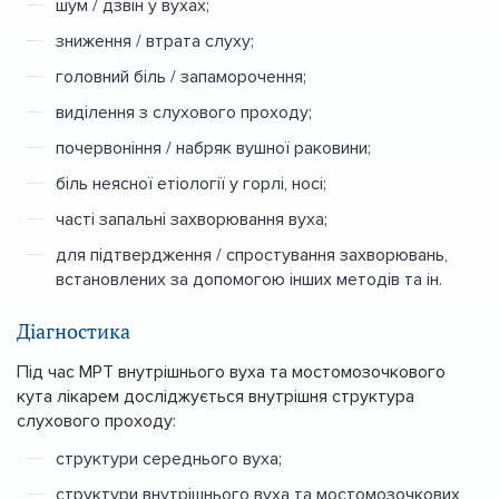
шум / дзвін у вухах;
зниження / втрата слуху;
головний біль / запаморочення;
виділення з слухового проходу;
почервоніння / набряк вушної раковини;
біль неясної етіології у горлі, носі;
часті запальні захворювання вуха;
для підтвердження / спростування захворювань,
встановлених за допомогою інших методів та ін.
Діагностика
Під час МРТ внутрішнього вуха та мостомозочкового
кута лікарем досліджується внутрішня структура
слухового проходу:
структури середнього вуха;
структури внутрішнього вуха та мостомозочкових