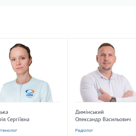
ька
Димінський
ія Сергіївна
Олександр Васильович
тгенолог
Радіолог