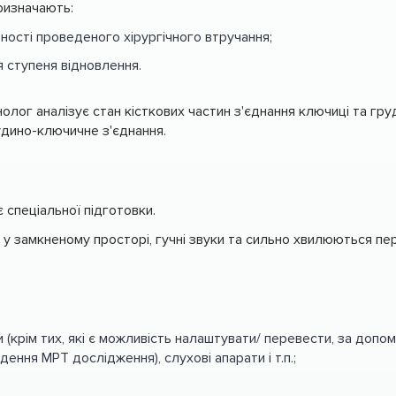
ризначають:
ності проведеного хірургічного втручання;
я ступеня відновлення.
лог аналізує стан кісткових частин з'єднання ключиці та груд
рудино-ключичне з'єднання.
спеціальної підготовки.
 у замкненому просторі, гучні звуки та сильно хвилюються пе
 (крім тих, які є можливість налаштувати/ перевести, за доп
ння МРТ дослідження), слухові апарати і т.п.;