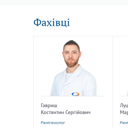
Фахівці
Гавриш
Луц
Костянтин Сергійович
Мар
Рентгенолог
Рен