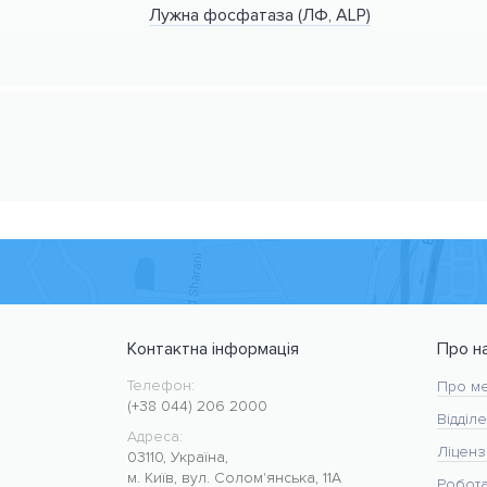
Лужна фосфатаза (ЛФ, ALP)
Контактна інформація
Про н
Телефон:
Медичний центр CMC MED
https://cmcmed.clinic
Про ме
(+38 044) 206 2000
Відділе
Адреса:
Ліцензі
03110
,
Україна
,
м. Київ
,
вул. Солом'янська, 11А
Робот