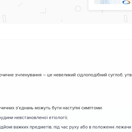
чичне зчленування – це невеликий сідлоподібний суглоб, у
ичних з'єднань можуть бути наступні симптоми:
грудини невстановленої етіології;
дйомі важких предметів, під час руху або в положенні лежачи 