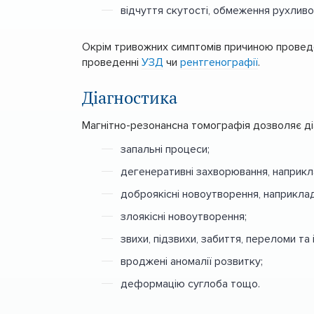
відчуття скутості, обмеження рухливос
Окрім тривожних симптомів причиною проведе
проведенні
УЗД
чи
рентгенографії
.
Діагностика
Магнітно-резонансна томографія дозволяє ді
запальні процеси;
дегенеративні захворювання, наприкла
доброякісні новоутворення, наприклад,
злоякісні новоутворення;
звихи, підзвихи, забиття, переломи та 
вроджені аномалії розвитку;
деформацію суглоба тощо.