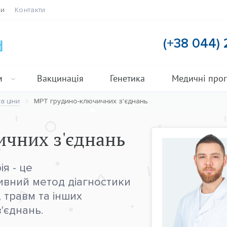
ти
Контакти
(+38 044)
м
Вакцинація
Генетика
Медичні про
а ціни
МРТ грудино-ключичних з'єднань
чних з'єднань
я - це
ивний метод діагностики
 травм та інших
'єднань.