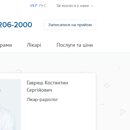
УКР
РУС
Зв'язатися з нами
 206-2000
Записатися на прийом
грами
Лікарі
Послуги та ціни
Гавриш Костянтин
Сергійович
Лікар-радіолог