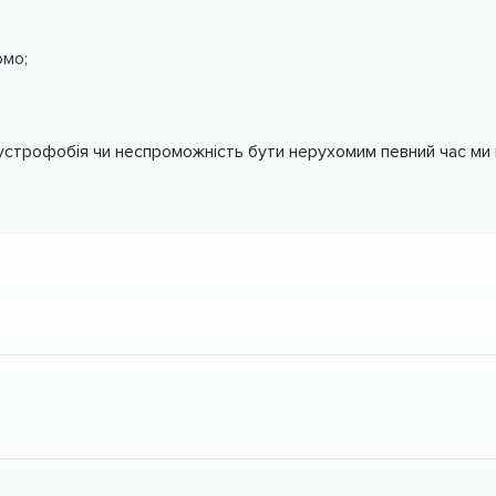
омо;
строфобія чи неспроможність бути нерухомим певний час ми 