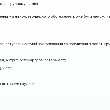
ті в грудному відділі.
ння магнітно-резонансного обстеження може бути неможливі
агностувати наступні захворювання та порушення в роботі гр
д, артрит, остеоартроз, остеомієліт;
 кісти;
інші травми грудини;