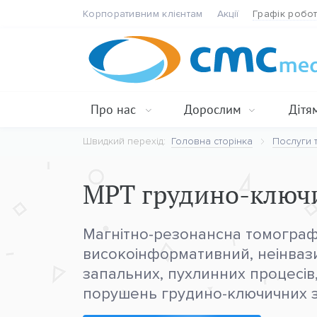
Корпоративним клієнтам
Акції
Графік робо
Про нас
Дорослим
Дітя
Швидкий перехід:
Головна сторінка
Послуги т
МРТ грудино-ключи
Магнітно-резонансна томографі
високоінформативний, неінваз
запальних, пухлинних процесів,
порушень грудино-ключичних з