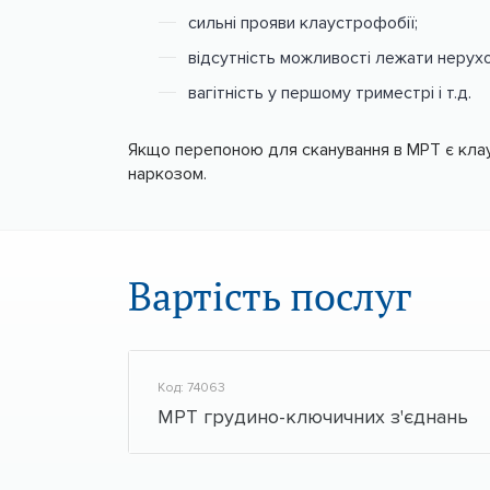
сильні прояви клаустрофобії;
відсутність можливості лежати нерух
вагітність у першому триместрі і т.д.
Якщо перепоною для сканування в МРТ є клау
наркозом.
Вартість послуг
Код: 74063
МРТ грудино-ключичних з'єднань