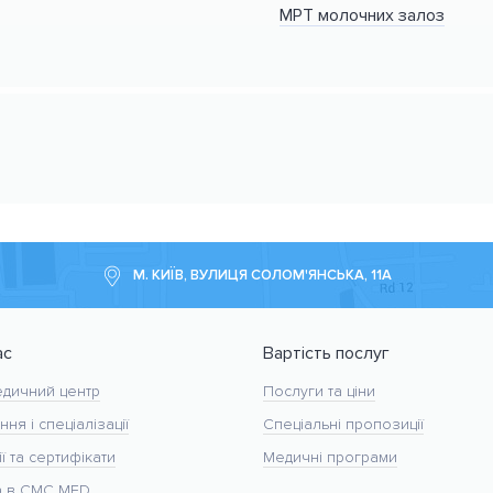
МРТ молочних залоз
М. КИЇВ, ВУЛИЦЯ СОЛОМ'ЯНСЬКА, 11А
ас
Вартість послуг
дичний центр
Послуги та ціни
ння і спеціалізації
Спеціальні пропозиції
ї та сертифікати
Медичні програми
а в CMC MED