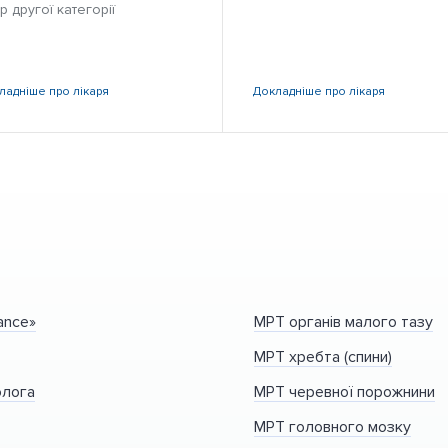
р другої категорії
ладніше
про лікаря
Докладніше
про лікаря
ance»
МРТ органів малого тазу
МРТ хребта (спини)
олога
МРТ черевної порожнини
МРТ головного мозку