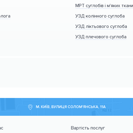
МРТ суглобів і м'яких ткан
олога
УЗД колінного суглоба
УЗД ліктьового суглоба
УЗД плечового суглоба
М. КИЇВ, ВУЛИЦЯ СОЛОМ'ЯНСЬКА, 11А
ас
Вартість послуг