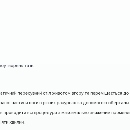
оутворень та ін.
оматичний пересувний стіл животом вгору та переміщається до 
ваної частини ноги в різних ракурсах за допомогою обертальн
 проводити всі процедури з максимально зниженим промене
’яти хвилин.