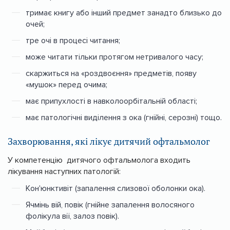
тримає книгу або інший предмет занадто близько до
очей;
тре очі в процесі читання;
може читати тільки протягом нетривалого часу;
скаржиться на «роздвоєння» предметів, появу
«мушок» перед очима;
має припухлості в навколоорбітальній області;
має патологічні виділення з ока (гнійні, серозні) тощо.
Захворювання, які лікує дитячий офтальмолог
У компетенцію дитячого офтальмолога входить
лікування наступних патологій:
Кон'юнктивіт (запалення слизової оболонки ока).
Ячмінь вій, повік (гнійне запалення волосяного
фолікула вії, залоз повік).