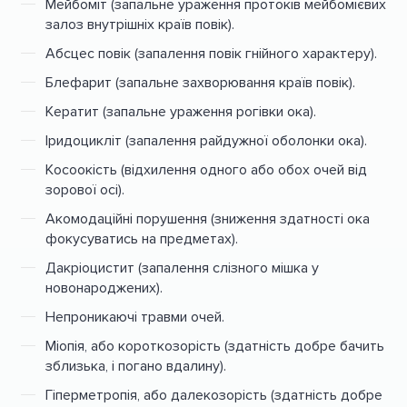
Мейбоміт (запальне ураження протоків мейбомієвих
залоз внутрішніх країв повік).
Абсцес повік (запалення повік гнійного характеру).
Блефарит (запальне захворювання країв повік).
Кератит (запальне ураження рогівки ока).
Іридоцикліт (запалення райдужної оболонки ока).
Косоокість (відхилення одного або обох очей від
зорової осі).
Акомодаційні порушення (зниження здатності ока
фокусуватись на предметах).
Дакріоцистит (запалення слізного мішка у
новонароджених).
Непроникаючі травми очей.
Міопія, або короткозорість (здатність добре бачить
зблизька, і погано вдалину).
Гіперметропія, або далекозорість (здатність добре