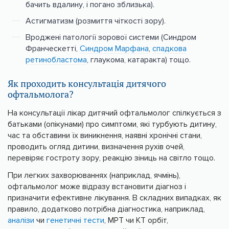
бачить вдалину, і погано зблизька).
Астигматизм (розмиття чіткості зору).
Вроджені патології зорової системи (Синдром
Франческетті,
Синдром Марфана
,
спадкова
ретинобластома
, глаукома, катаракта) тощо.
Як проходить консультація дитячого
офтальмолога?
На консультації лікар дитячий офтальмолог спілкується з
батьками (опікунами) про симптоми, які турбують дитину,
час та обставини їх виникнення, наявні хронічні стани,
проводить огляд дитини, визначення рухів очей,
перевіряє гостроту зору, реакцію зіниць на світло тощо.
При легких захворюваннях (наприклад, ячмінь),
офтальмолог може відразу встановити діагноз і
призначити ефективне лікування. В складних випадках, як
правило, додатково потрібна діагностика, наприклад,
аналізи
чи
генетичні тести
, МРТ чи КТ орбіт,