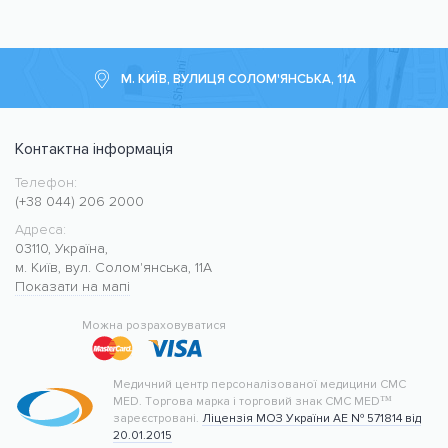
М. КИЇВ, ВУЛИЦЯ СОЛОМ'ЯНСЬКА, 11А
Контактна інформація
Телефон:
Медичний центр CMC MED
https://cmcmed.clinic
(+38 044) 206 2000
Адреса:
03110
,
Україна
,
м. Київ
,
вул. Солом'янська, 11А
Показати на мапі
50.427400
30.476634
Можна розраховуватися
Медичний центр персоналізованої медицини CMC
MED.
Торгова марка і торговий знак CMC MED™
зареєстровані.
Ліцензія МОЗ України АЕ № 571814 від
20.01.2015