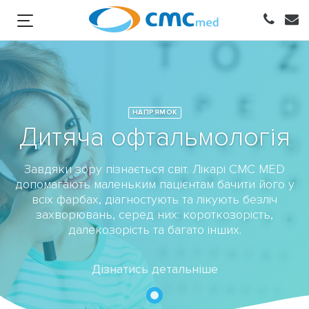
НАПРЯМОК
Дитяча офтальмологія
Завдяки зору пізнається світ. Лікарі CMC MED
допомагають маленьким пацієнтам бачити його у
всіх фарбах, діагностують та лікують безліч
захворювань, серед них: короткозорість,
далекозорість та багато інших.
Дізнатись детальніше