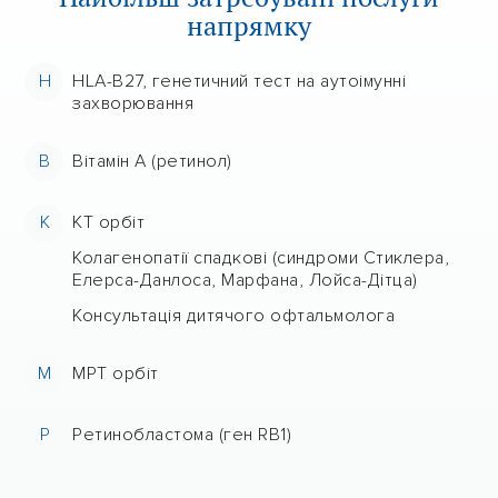
напрямку
H
HLA-B27, генетичний тест на аутоімунні
захворювання
В
Вітамін А (ретинол)
К
КТ орбіт
Колагенопатії спадкові (синдроми Стиклера,
Елерса-Данлоса, Марфана, Лойса-Дітца)
Консультація дитячого офтальмолога
М
МРТ орбіт
Р
Ретинобластома (ген RB1)