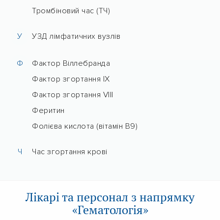
Тромбіновий час (ТЧ)
У
УЗД лімфатичних вузлів
Ф
Фактор Віллебранда
Фактор згортання IX
Фактор згортання VIII
Феритин
Фолієва кислота (вітамін В9)
Ч
Час згортання крові
Лікарі та персонал з напрямку
«Гематологія»