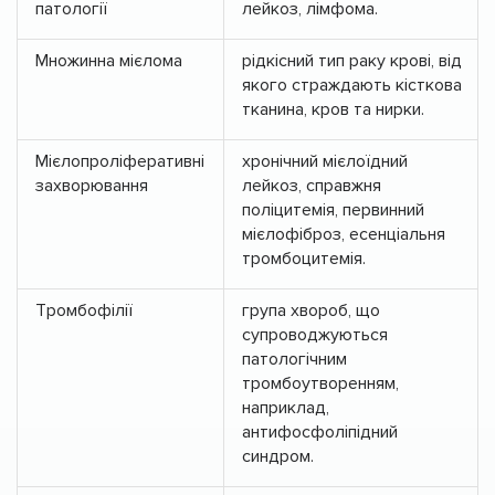
патології
лейкоз, лімфома.
Множинна мієлома
рідкісний тип раку крові, від
якого страждають кісткова
тканина, кров та нирки.
Мієлопроліферативні
хронічний мієлоїдний
захворювання
лейкоз, справжня
поліцитемія, первинний
мієлофіброз, есенціальня
тромбоцитемія.
Тромбофілії
група хвороб, що
супроводжуються
патологічним
тромбоутворенням,
наприклад,
антифосфоліпідний
синдром.