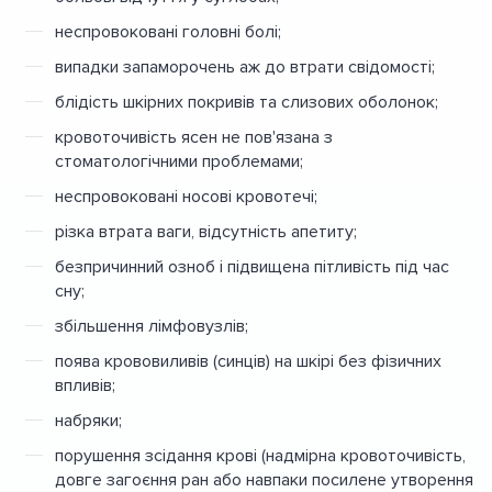
неспровоковані головні болі;
випадки запаморочень аж до втрати свідомості;
блідість шкірних покривів та слизових оболонок;
кровоточивість ясен не пов'язана з
стоматологічними проблемами;
неспровоковані носові кровотечі;
різка втрата ваги, відсутність апетиту;
безпричинний озноб і підвищена пітливість під час
сну;
збільшення лімфовузлів;
поява крововиливів (синців) на шкірі без фізичних
впливів;
набряки;
порушення зсідання крові (надмірна кровоточивість,
довге загоєння ран або навпаки посилене утворення