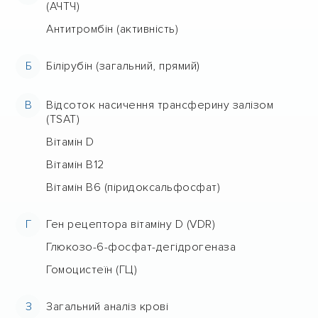
(АЧТЧ)
Антитромбін (активність)
Б
Білірубін (загальний, прямий)
В
Відсоток насичення трансферину залізом
(TSAT)
Вітамін D
Вітамін В12
Вітамін В6 (піридоксальфосфат)
Г
Ген рецептора вітаміну D (VDR)
Глюкозо-6-фосфат-дегідрогеназа
Гомоцистеїн (ГЦ)
З
Загальний аналіз крові