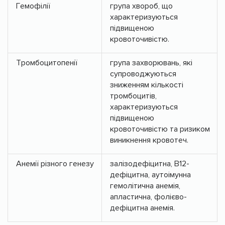
Гемофілії
група хвороб, що
характеризуються
підвищеною
кровоточивістю.
Тромбоцитопенії
група захворювань, які
супроводжуються
зниженням кількості
тромбоцитів,
характеризуються
підвищеною
кровоточивістю та ризиком
виникнення кровотеч.
Анемії різного генезу
залізодефіцитна, В12-
дефіцитна, аутоімунна
гемолітична анемія,
апластична, фолієво-
дефіцитна анемія.