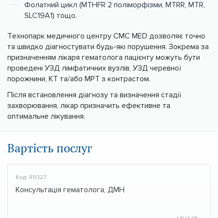
Фолатний цикл (MTHFR 2 поліморфізми, MTRR, MTR,
SLC19A1) тощо.
Технопарк медичного центру CMC MED дозволяє точно
та швидко діагностувати будь-які порушення. Зокрема за
призначенням лікаря гематолога пацієнту можуть бути
проведені УЗД лімфатичних вузлів, УЗД черевної
порожнини, КТ та/або МРТ з контрастом.
Після встановлення діагнозу та визначення стадії
захворювання, лікар призначить ефективне та
оптимальне лікування.
Вартість послуг
Код: 99327
Консультація гематолога, ДМН