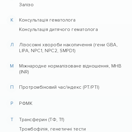
Залізо
К
Консультація гематолога
Консультація дитячого гематолога
Л
Лізосомні хвороби накопичення (гени GBA,
LIPA, NPC1, NPC2, SMPD1)
М
Міжнародне нормалізоване відношення, МНВ
(INR)
П
Протромбіновий час/індекс (PT/PTI)
Р
РФМК
Т
Трансферин (ТФ, Tf)
Тромбофілія, генетичні тести