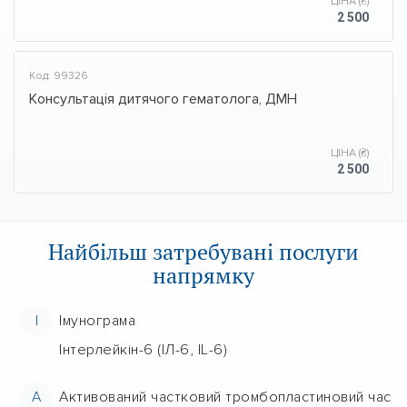
ЦІНА (₴)
2 500
Код: 99326
Консультація дитячого гематолога, ДМН
ЦІНА (₴)
2 500
Найбільш затребувані послуги
напрямку
І
Імунограма
Інтерлейкін-6 (ІЛ-6, IL-6)
А
Активований частковий тромбопластиновий час