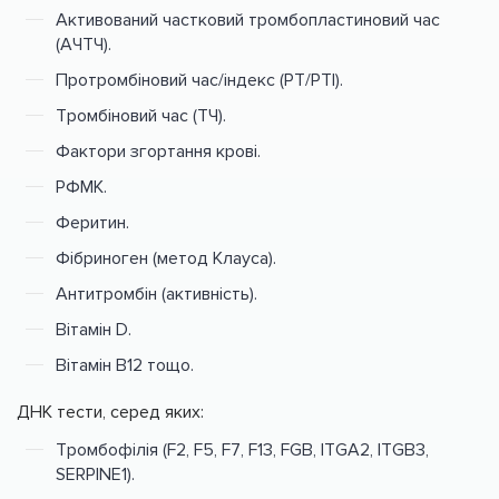
Активований частковий тромбопластиновий час
(АЧТЧ).
Протромбіновий час/індекс (PT/PTI).
Тромбіновий час (ТЧ).
Фактори згортання крові.
РФМК.
Феритин.
Фібриноген (метод Клауса).
Антитромбін (активність).
Вітамін D.
Вітамін В12 тощо.
ДНК тести, серед яких:
Тромбофілія (F2, F5, F7, F13, FGB, ITGA2, ITGB3,
SERPINE1).