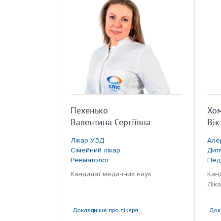
Пехенько
Хо
Валентина Сергіївна
Вік
Лікар УЗД
Але
Сімейний лікар
Дит
Ревматолог
Пед
Кандидат медичних наук
Кан
Ліка
Докладніше
про лікаря
Док