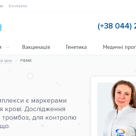
ти
Контакти
(+38 044)
м
Вакцинація
Генетика
Медичні про
а ціни
РФМК
мплекси є маркерами
 крові. Дослідження
а тромбоз, для контролю
що.