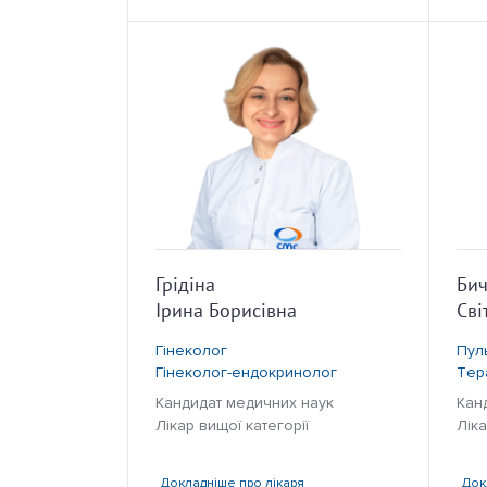
Грідіна
Бич
Ірина Борисівна
Сві
Гінеколог
Пул
Гінеколог-ендокринолог
Тер
Кандидат медичних наук
Кан
Лікар вищої категорії
Ліка
Докладніше
про лікаря
Док