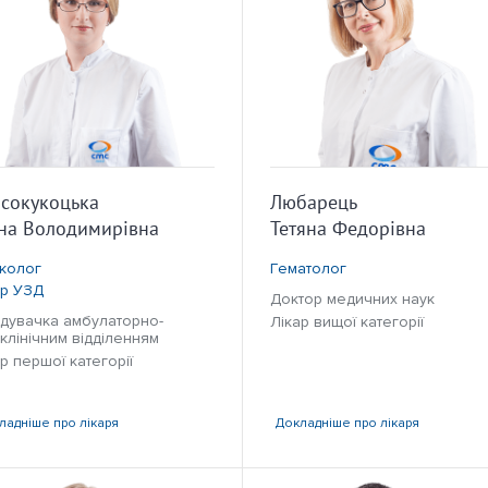
сокукоцька
Любарець
на Володимирівна
Тетяна Федорівна
еколог
Гематолог
ар УЗД
Доктор медичних наук
ідувачка амбулаторно-
Лікар вищої категорії
клінічним відділенням
р першої категорії
ладніше
про лікаря
Докладніше
про лікаря