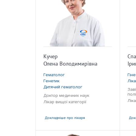
Кучер
Спа
Олена Володимирівна
Іри
Гематолог
Гін
Генетик
Лік
Дитячий гематолог
Зав
полі
Доктор медичних наук
Ліка
Лікар вищої категорії
Докладніше
про лікаря
Док