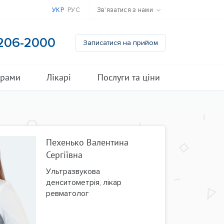
УКР
РУС
Зв'язатися з нами
 206-2000
Записатися на прийом
грами
Лікарі
Послуги та ціни
Пехенько Валентина
Сергіївна
Ультразвукова
денситометрія, лікар
ревматолог