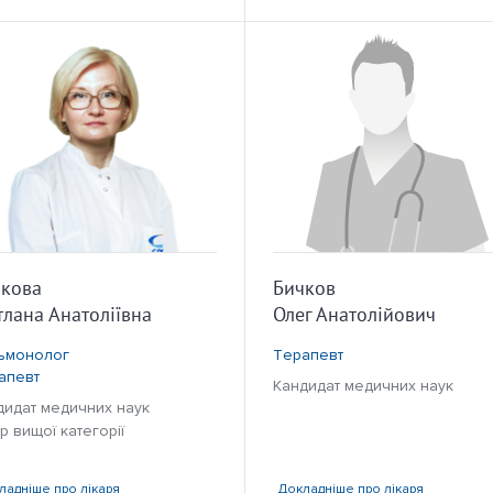
кова
Бичков
тлана Анатоліївна
Олег Анатолійович
ьмонолог
Терапевт
апевт
Кандидат медичних наук
дидат медичних наук
р вищої категорії
ладніше
про лікаря
Докладніше
про лікаря