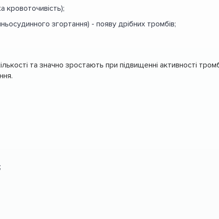
а кровоточивість);
ьосудинного згортання) - появу дрібних тромбів;
 кількості та значно зростають при підвищенні активності тро
ння.
;