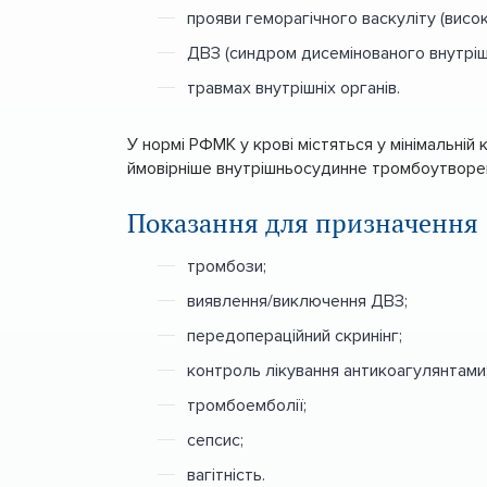
прояви геморагічного васкуліту (висок
ДВЗ (синдром дисемінованого внутрішн
травмах внутрішніх органів.
У нормі РФМК у крові містяться у мінімальній
ймовірніше внутрішньосудинне тромбоутворе
Показання для призначення
тромбози;
виявлення/виключення ДВЗ;
передопераційний скринінг;
контроль лікування антикоагулянтами
тромбоемболії;
сепсис;
вагітність.