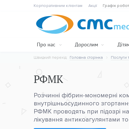
Корпоративним клієнтам
Акції
Графік робо
Про нас
Дорослим
Дітя
Швидкий перехід:
Головна сторінка
Послуги т
РФМК
Розчинні фібрин-мономерні ко
внутрішньосудинного згортання
РФМК проводять при підозрі н
лікування антикоагулянтами то