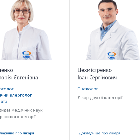
менко
Цехмістренко
торія Євгенівна
Іван Сергійович
рголог
Гінеколог
ячий алерголог
Лікар другої категорії
іатр
дидат медичних наук
р вищої категорії
ладніше
про лікаря
Докладніше
про лікаря