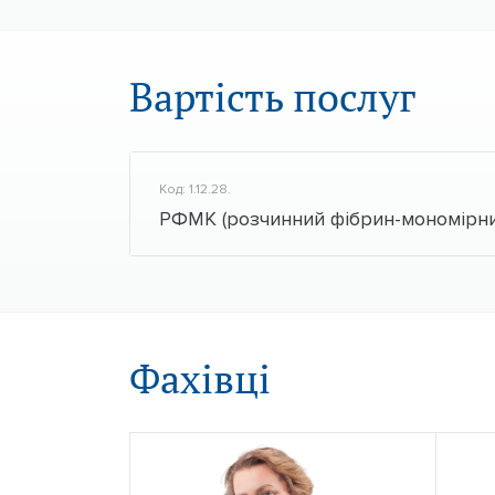
Вартість послуг
Код: 1.12.28.
РФМК (розчинний фібрин-мономірни
Фахівці