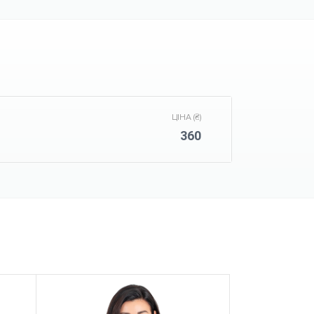
ЦІНА (₴)
360