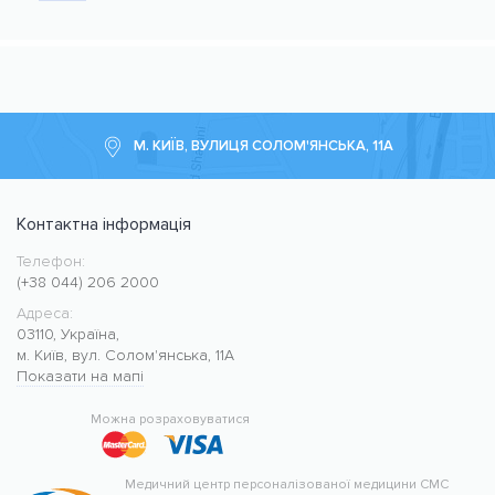
М. КИЇВ, ВУЛИЦЯ СОЛОМ'ЯНСЬКА, 11А
Контактна інформація
Телефон:
Медичний центр CMC MED
https://cmcmed.clinic
(+38 044) 206 2000
Адреса:
03110
,
Україна
,
м. Київ
,
вул. Солом'янська, 11А
Показати на мапі
50.427400
30.476634
Можна розраховуватися
Медичний центр персоналізованої медицини CMC