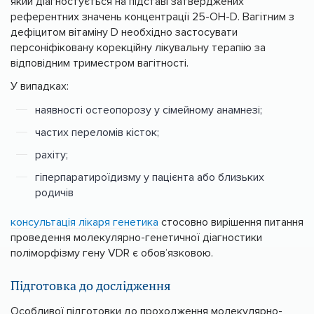
який діагностується на підставі затверджених
референтних значень концентрації 25-OH-D. Вагітним з
дефіцитом вітаміну D необхідно застосувати
персоніфіковану корекційну лікувальну терапію за
відповідним триместром вагітності.
У випадках:
наявності остеопорозу у сімейному анамнезі;
частих переломів кісток;
рахіту;
гіперпаратироїдизму у пацієнта або близьких
родичів
консультація лікаря генетика
стосовно вирішення питання
проведення молекулярно-генетичної діагностики
поліморфізму гену VDR є обов’язковою.
Підготовка до дослідження
Особливої підготовки до проходження молекулярно-