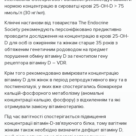
нормою концентрацію в сироватці крові 25-OH-D > 75
нмоль/л (30 нг/мл).
Клінічні настанови від товариства The Endocrine
Society рекомендують персоніфіковано предиктивно
проводити дослідження на концентрацію в крові 25-OH-
D для осіб із ожирінням та жінкам старше 35 років з
обтяженим генетичним родоводом на предмет
порушення обміну вітаміну D за генотипом гену
рецептора вітаміну D – VDR.
Крім того рекомендовано вимірювати концентрацію
вітаміну D для жінок в період репродуктивного віку та в
постменопаузі, у яких вже спостерігались біомаркери
кальцій-фосфорного метаболізму (аномальні
концентрації кальцію, фосфору) з відхиленням та які
отримували замісну вітамінотерапію.
Під час вагітності спостерігається підвищення
концентрації вітамін-D-зв'язуючого білка, тому вагітним
жінкам також необхідно визначити дефіцит вітаміну D,