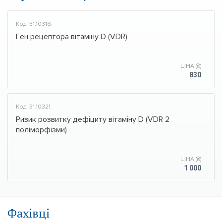
Код: 31.10318.
Ген рецептора вітаміну D (VDR)
ЦІНА (₴)
830
Код: 31.10321.
Ризик розвитку дефіциту вітаміну D (VDR 2
поліморфізми)
ЦІНА (₴)
1 000
Фахівці