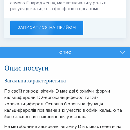
самого її народження, має визначальну роль в
регуляції кальцію та фосфатів в організмі.
ЗАПИСАТИСЯ НА ПРИЙОМ
ОПИС
ФАХІВЦІ
Опис послуги
ПОДІБНІ ПОСЛУГИ
Загальна характеристика
По своїй природі вітамін D має дві біохімічні форми
кальцифероли: D2-ергокальциферол та D3-
холекальциферол. Основна біологічна функція
кальциферолів пов'язана з їх участю в обміні кальцію та
його засвоєння і накопичення у кістках.
На метаболічне засвоєння вітаміну D впливає генетична