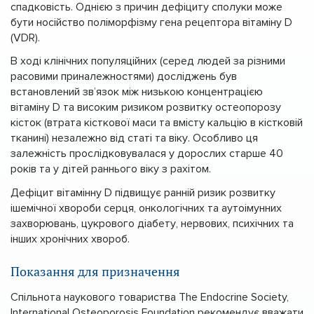
спадковість. Однією з причин дефіциту сполуки може
бути носійство поліморфізму гена рецептора вітаміну D
(VDR).
В ході клінічних популяційних (серед людей за різними
расовими приналежностями) досліджень був
встановлений зв’язок між низькою концентрацією
вітаміну D та високим ризиком розвитку остеопорозу
кісток (втрата кісткової маси та вмісту кальцію в кістковій
тканині) незалежно від статі та віку. Особливо ця
залежність прослідковувалася у дорослих старше 40
років та у дітей раннього віку з рахітом.
Дефіцит вітамінну D підвищує ранній ризик розвитку
ішемічної хвороби серця, онкологічних та аутоімунних
захворювань, цукрового діабету, нервових, психічних та
інших хронічних хвороб.
Показання для призначення
Спільнота наукового товариства The Endocrine Society,
International Osteoporosis Foundation рекомендує вважати