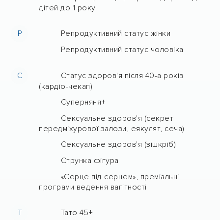
дітей до 1 року
Р
Репродуктивний статус жінки
Репродуктивний статус чоловіка
С
Статус здоров'я після 40-а років
(кардіо-чекап)
Суперняня+
Сексуальне здоров'я (секрет
передміхурової залози, еякулят, сеча)
Сексуальне здоров'я (зішкріб)
Струнка фігура
«Серце під серцем», преміальні
програми ведення вагітності
Т
Тато 45+