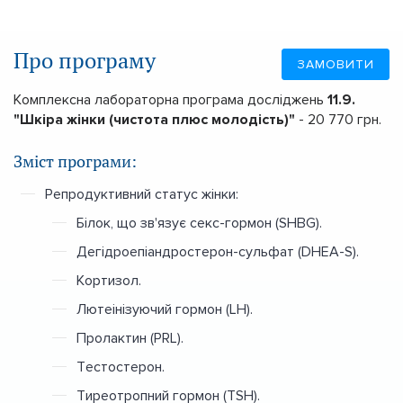
Про програму
ЗАМОВИТИ
Комплексна лабораторна програма досліджень
11.9.
"Шкіра жінки (чистота плюс молодість)"
- 20 770 грн.
Зміст програми:
Репродуктивний статус жінки:
Білок, що зв'язує секс-гормон (SHBG).
Дегідроепіандростерон-сульфат (DHEA-S).
Кортизол.
Лютеінізуючий гормон (LH).
Пролактин (PRL).
Тестостерон.
Тиреотропний гормон (TSH).