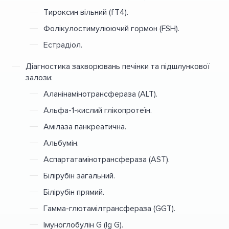
Тироксин вільний (fT4).
Фолікулостимулюючий гормон (FSH).
Естрадіол.
Діагностика захворювань печінки та підшлункової
залози:
Аланінамінотрансфераза (ALT).
Альфа-1-кислий глікопротеїн.
Амілаза панкреатична.
Альбумін.
Аспартатамінотрансфераза (AST).
Білірубін загальний.
Білірубін прямий.
Гамма-глютамілтрансфераза (GGT).
Імуноглобулін G (Ig G).