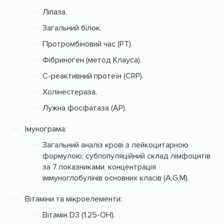
Ліпаза.
Загальний білок.
Протромбіновий час (PТ).
Фібриноген (метод Клауса).
С-реактивний протеїн (CRP).
Холінестераза.
Лужна фосфатаза (АР).
Імунограма:
Загальний аналіз крові з лейкоцитарною
формулою; субпопуляційний склад лімфоцитів
за 7 показниками, концентрація
іммуноглобулінів основних класів (A,G,M).
Вітаміни та мікроелементи:
Вітамін D3 (1.25-OH).