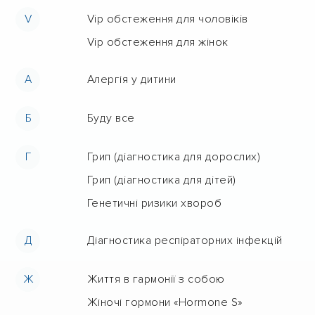
V
Vip обстеження для чоловіків
Vip обстеження для жінок
А
Алергія у дитини
Б
Буду все
Г
Грип (діагностика для дорослих)
Грип (діагностика для дітей)
Генетичні ризики хвороб
Д
Діагностика респіраторних інфекцій
Ж
Життя в гармонії з собою
Жіночі гормони «Hormone S»