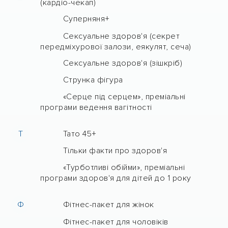
(кардіо-чекап)
Суперняня+
Сексуальне здоров'я (секрет
передміхурової залози, еякулят, сеча)
Сексуальне здоров'я (зішкріб)
Струнка фігура
«Серце під серцем», преміальні
програми ведення вагітності
Т
Тато 45+
Тільки факти про здоров'я
«Турботливі обійми», преміальні
програми здоров'я для дітей до 1 року
Ф
Фітнес-пакет для жінок
Фітнес-пакет для чоловіків