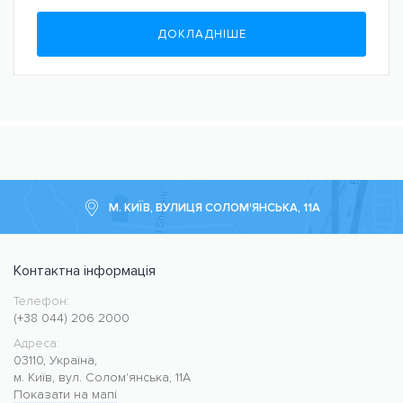
ДОКЛАДНІШЕ
М. КИЇВ, ВУЛИЦЯ СОЛОМ'ЯНСЬКА, 11А
Контактна інформація
Телефон:
Медичний центр CMC MED
https://cmcmed.clinic
(+38 044) 206 2000
Адреса:
03110
,
Україна
,
м. Київ
,
вул. Солом'янська, 11А
Показати на мапі