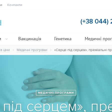
ти
Контакти
(+38 044)
м
Вакцинація
Генетика
Медичні про
а ціни
Медичні програми
«Серце під серцем», преміальні пр
МЕДИЧНІ ПРОГРАМИ
під серцем», пр