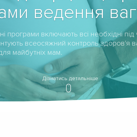
ами ведення вагі
і програми включають всі необхідні під 
антують всеосяжний контроль здоров'я ва
 для майбутніх мам.
Дізнатись детальніше