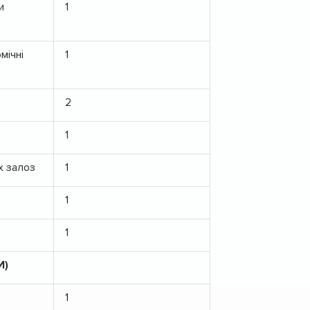
и
1
мічні
1
2
1
х залоз
1
1
1
И)
1