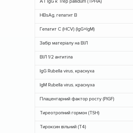
АТ IgG к Trep pallidum (ТРНА)
HBsAg, гепатит В
Гепатит С (HCV) (IgG+IgM)
Забір матеріалу на ВІЛ
ВІЛ 1/2 антитіла
IgG Rubella virus, краснуха
IgM Rubella virus, краснуха
Плацентарний фактор росту (PlGF)
Тиреотропний гормон (TSH)
Тироксин вільний (T4)