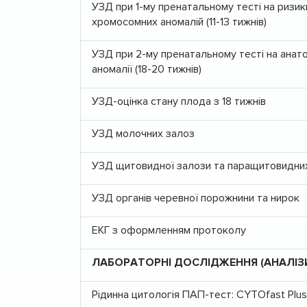
УЗД при 1-му пренатальному тесті на ризик
хромосомних аномалій (11-13 тижнів)
УЗД при 2-му пренатальному тесті на анато
аномалії (18-20 тижнів)
УЗД-оцінка стану плода з 18 тижнів
УЗД молочних залоз
УЗД щитовидної залози та паращитовидни
УЗД органів черевної порожнини та нирок
ЕКГ з оформленням протоколу
ЛАБОРАТОРНІ ДОСЛІДЖЕННЯ (АНАЛІЗ
Рідинна цитологія ПАП-тест: CYTOfast Plus