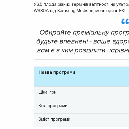
УЗД плода різних термінів вагітності на ульт
WS80A від Samsung Medison, моніторинг ЕКГ
Обирайте преміальну програ
будьте впевнені - ваше здор
вам є з ким розділити чарів
Назва програми
Ціна, грн
Код програми
Зміст програми