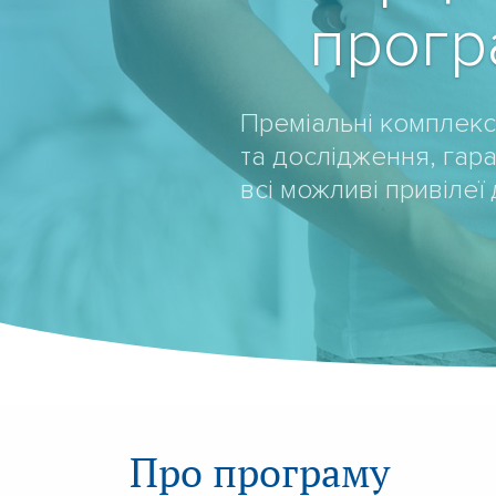
прогр
Преміальні комплексн
та дослідження, гар
всі можливі привілеї
Про програму