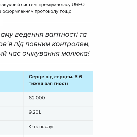
развуковій системі преміум-класу UGEO
 з оформленням протоколу тощо.
му ведення вагітності та
ов'я під повним контролем,
ний час очікування малюка!
Серце під серцем. З 6
тижня вагітності
62 000
9.201.
К-ть послуг