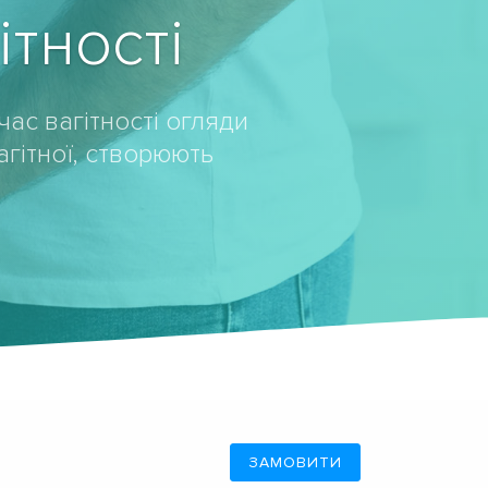
тності
час вагітності огляди
гітної, створюють
ЗАМОВИТИ