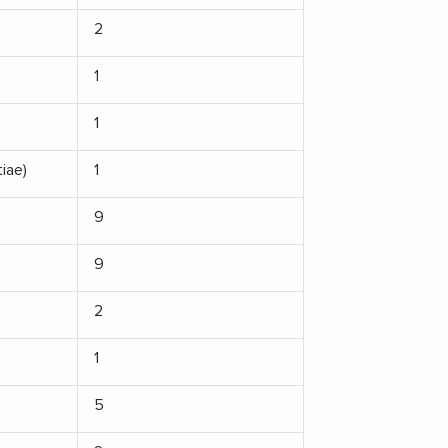
2
1
1
iae)
1
9
9
2
1
5