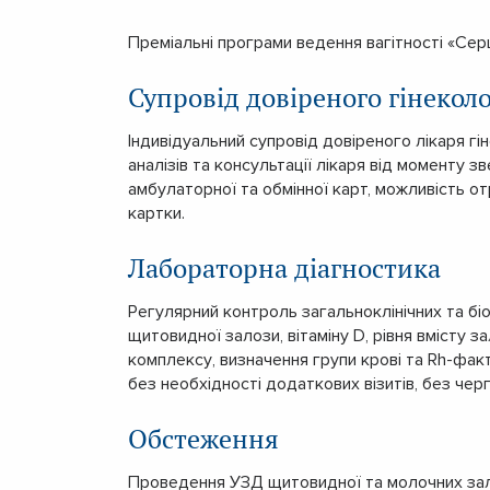
Преміальні програми ведення вагітності «Сер
Супровід довіреного гінекол
Індивідуальний супровід довіреного лікаря гін
аналізів та консультації лікаря від моменту з
амбулаторної та обмінної карт, можливість о
картки.
Лабораторна діагностика
Регулярний контроль загальноклінічних та біо
щитовидної залози, вітаміну D, рівня вмісту з
комплексу, визначення групи крові та Rh-фак
без необхідності додаткових візитів, без черг
Обстеження
Проведення УЗД щитовидної та молочних зало