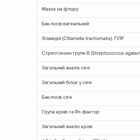
Мазок на флору
Бак.посів вагінальний
Хламідія (Chlamidia trachomatis), ПЛР
Стрептококи групи В (Streptococcus agalact
Загальний аналіз сечі
Загальний білок у сечі
Бак.посів сечі
Група крові та Rh-фактор
Загальний аналіз крові