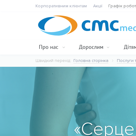
Корпоративним клієнтам
Акції
Графік робо
Про нас
Дорослим
Дітя
Швидкий перехід:
Головна сторінка
Послуги т
«Серце 