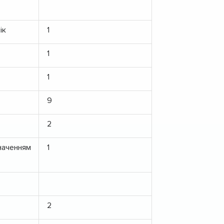
ік
1
1
1
9
2
значенням
1
2