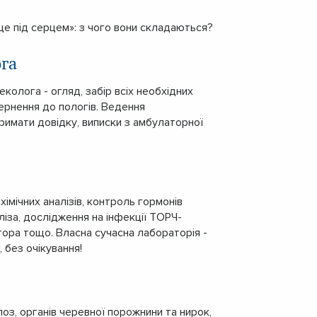
це під серцем»: з чого вони складаються?
ога
еколога - огляд, забір всіх необхідних
вернення до пологів. Ведення
тримати довідку, виписки з амбулаторної
хімічних аналізів, контроль гормонів
аліза, дослідження на інфекції ТОРЧ-
тора тощо. Власна сучасна лабораторія -
, без очікування!
з, органів черевної порожнини та нирок,